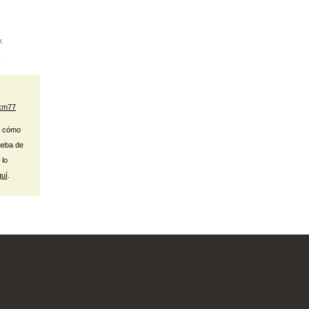
km77
r cómo
ueba de
 lo
uí
.