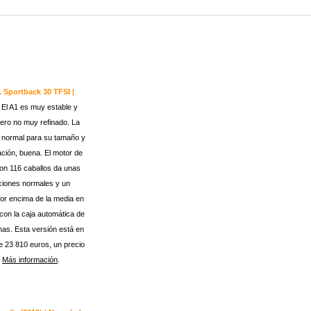
 Sportback 30 TFSI |
-
El A1 es muy estable y
pero no muy refinado. La
 normal para su tamaño y
ación, buena. El motor de
con 116 caballos da unas
ciones normales y un
r encima de la media en
con la caja automática de
has. Esta versión está en
 23 810 euros, un precio
.
Más información
.