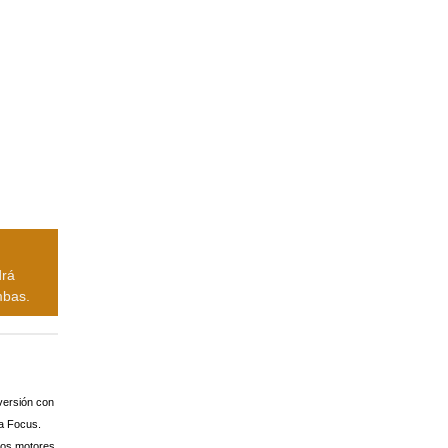
drá
mbas.
versión con
a Focus.
dos motores,