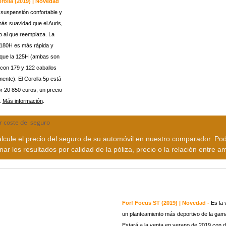
rolla (2019) | Novedad
 suspensión confortable y
ás suavidad que el Auris,
o al que reemplaza. La
 180H es más rápida y
 que la 125H (ambas son
 con 179 y 122 caballos
ente). El Corolla 5p está
r 20 850 euros, un precio
.
Más información
.
lcule el precio del seguro de su automóvil en nuestro comparador. Po
nar los resultados por calidad de la póliza, precio o la relación entre a
Forf Focus ST (2019) | Novedad -
Es la 
un planteamiento más deportivo de la gam
Estará a la venta en verano de 2019 con 