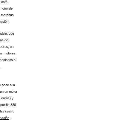
 está
 motor de
de marchas
mación
.
delo, que
las de
 euros, un
Los motores
asociados a
s
i pone a la
con un motor
0 euros) y
 por 84 320
las cuatro
mación
.