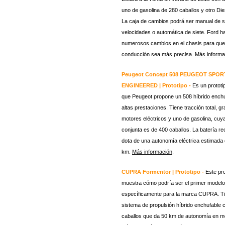
uno de gasolina de 280 caballos y otro Die
La caja de cambios podrá ser manual de s
velocidades o automática de siete. Ford h
numerosos cambios en el chasis para que
conducción sea más precisa.
Más informa
Peugeot Concept 508 PEUGEOT SPOR
ENGINEERED | Prototipo -
Es un prototi
que Peugeot propone un 508 híbrido enchu
altas prestaciones. Tiene tracción total, g
motores eléctricos y uno de gasolina, cuy
conjunta es de 400 caballos. La batería re
dota de una autonomía eléctrica estimada
km.
Más información
.
CUPRA Formentor | Prototipo -
Este pro
muestra cómo podría ser el primer model
específicamente para la marca CUPRA. T
sistema de propulsión híbrido enchufable 
caballos que da 50 km de autonomía en 