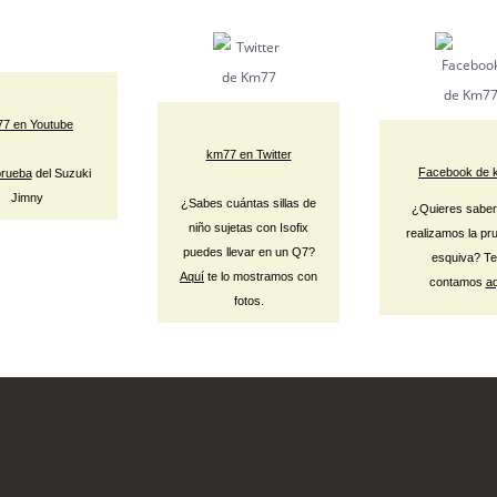
7 en Youtube
km77 en Twitter
Facebook de 
prueba
del Suzuki
Jimny
¿Sabes cuántas sillas de
¿Quieres sabe
niño sujetas con Isofix
realizamos la pr
puedes llevar en un Q7?
esquiva? Te
Aquí
te lo mostramos con
contamos
aq
fotos.