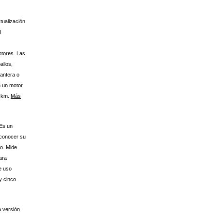
tualización
l
otores. Las
allos,
antera o
n un motor
0 km.
Más
Es un
a conocer su
ro. Mide
ara
e uso
y cinco
a versión