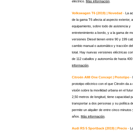
eléctrico.
Más información
.
Volkswagen T6 (2019) | Novedad -
La ac
de la gama T6 afecta al aspecto exterior, a
equipamiento, sobre todo de asistencia y
entretenimiento a bordo, y a la gama de m
versiones Diesel tienen entre 90 y 199 cab
cambio manual o automático y tracción del
total. Hay nuevas versiones eléctricas co
de 112 caballos y autonomía de hasta 40
información
.
Citroën AMI One Concept | Prototipo -
prototipo eléctrico con el que Citroën da 
visión sobre la movilidad urbana en el futu
2,50 metros de longitud, tiene capacidad p
transportar a dos personas y su política d
permite un alquiler de entre cinco minutos 
años.
Más información
.
Audi RS 5 Sportback (2019) | Precio -
L