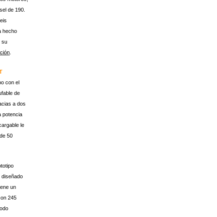
sel de 190.
eis
a hecho
 su
ción
.
T
po con el
fable de
racias a dos
a potencia
cargable le
 de 50
totipo
o diseñado
iene un
con 245
modo