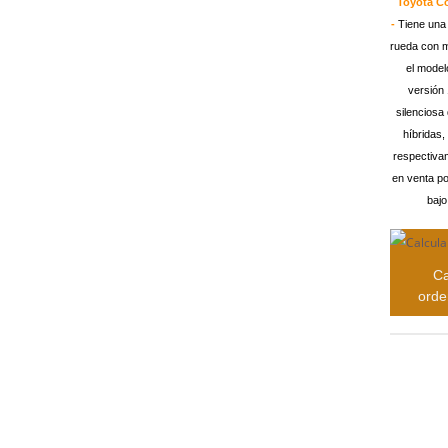
Toyota Co
-
Tiene una
rueda con m
el model
versión
silenciosa
híbridas,
respectivam
en venta po
bajo
Ca
orde