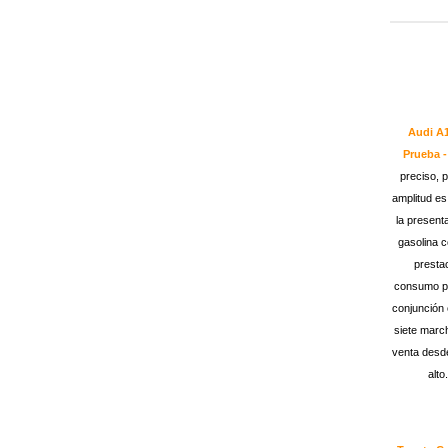
Audi A1
Prueba 
preciso, 
amplitud es
la present
gasolina 
presta
consumo po
conjunción 
siete marc
venta desde
alto