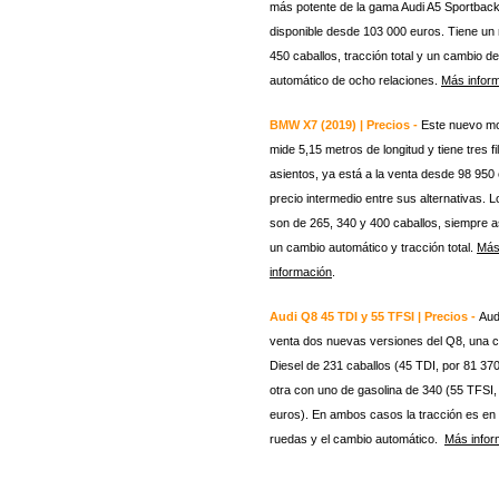
más potente de la gama Audi A5 Sportback
disponible desde 103 000 euros. Tiene un
450 caballos, tracción total y un cambio 
automático de ocho relaciones.
Más infor
BMW X7 (2019) | Precios -
Este nuevo mo
mide 5,15 metros de longitud y tiene tres fi
asientos, ya está a la venta desde 98 950
precio intermedio entre sus alternativas. 
son de 265, 340 y 400 caballos, siempre 
un cambio automático y tracción total.
Má
información
.
Audi Q8 45 TDI y 55 TFSI | Precios -
Aud
venta dos nuevas versiones del Q8, una 
Diesel de 231 caballos (45 TDI, por 81 37
otra con uno de gasolina de 340 (55 TFSI,
euros). En ambos casos la tracción es en 
ruedas y el cambio automático.
Más infor