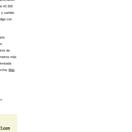
de 43 300
s y cambio
lige con
ishi
un
tros de
lómetros más
revisada
archa.
Más
7.com