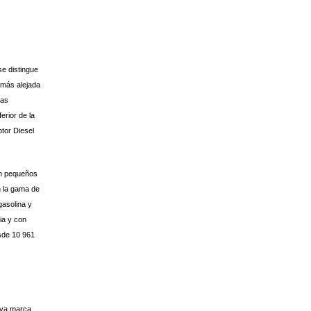
se distingue
 más alejada
nas
erior de la
tor Diesel
on pequeños
n la gama de
gasolina y
ia y con
sde 10 961
eva marca.