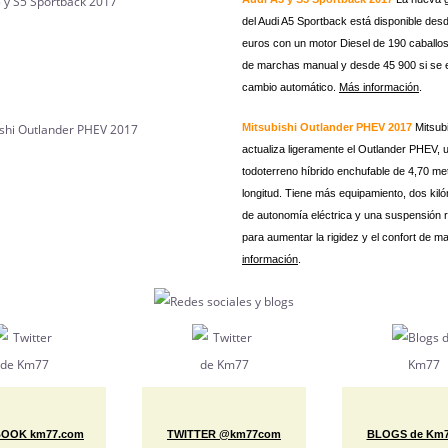
del Audi A5 Sportback está disponible des
euros con un motor Diesel de 190 caballo
de marchas manual y desde 45 900 si se e
cambio automático.
Más información
.
Mitsubishi Outlander PHEV 2017
Mitsub
actualiza ligeramente el Outlander PHEV, 
todoterreno híbrido enchufable de 4,70 me
longitud. Tiene más equipamiento, dos ki
de autonomía eléctrica y una suspensión 
para aumentar la rigidez y el confort de m
información
.
OOK km77.com
TWITTER @km77com
BLOGS de Km7