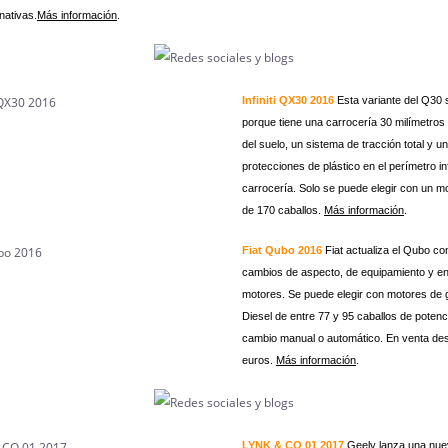
nativas.
Más información
.
Infiniti QX30 2016
Esta variante del Q30 
porque tiene una carrocería 30 milímetros
del suelo, un sistema de tracción total y u
protecciones de plástico en el perímetro inf
carrocería. Solo se puede elegir con un mo
de 170 caballos.
Más información
.
Fiat Qubo 2016
Fiat actualiza el Qubo c
cambios de aspecto, de equipamiento y e
motores. Se puede elegir con motores de 
Diesel de entre 77 y 95 caballos de potenc
cambio manual o automático. En venta de
euros.
Más información
.
LYNK & CO 01 2017
Geely lanza una nu