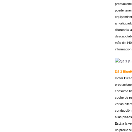
prestacion
puede tener
equipamient
amortiguado
diferencial 
descapotab
más de 140
información
DS 3 Blue
motor Diese
prestacione
consumo baj
coche de re
varias alter
conducción 
a las plazas
Está a la v
un precio su