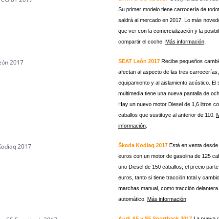
Su primer modelo tiene carrocería de todo
saldrá al mercado en 2017. Lo más noved
que ver con la comercialización y la posibi
compartir el coche.
Más información
.
SEAT León 2017
Recibe pequeños cambi
afectan al aspecto de las tres carrocerías,
equipamiento y al aislamiento acústico. El
multimedia tiene una nueva pantalla de oc
Hay un nuevo motor Diesel de 1,6 litros c
caballos que sustituye al anterior de 110.
información
.
Škoda Kodiaq 2017
Está en venta desde
euros con un motor de gasolina de 125 ca
uno Diesel de 150 caballos, el precio part
euros, tanto si tiene tracción total y cambi
marchas manual, como tracción delantera
automático.
Más información
.
Audi A5 y S5 Sportback 2017
La nueva 