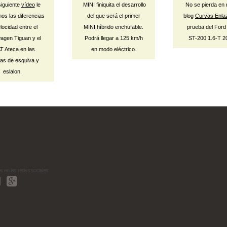
siguiente
vídeo
le
MINI finiquita el desarrollo
No se pierda en 
os las diferencias
del que será el primer
blog
Curvas Enla
locidad entre el
MINI híbrido enchufable.
prueba del Ford
agen Tiguan y el
Podrá llegar a 125 km/h
ST-200 1.6-T 2
T Ateca en las
en modo eléctrico.
as de esquiva y
eslalon.
 en las redes sociales