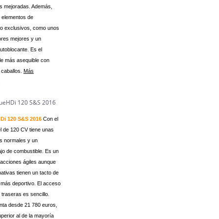
es mejoradas. Además,
 elementos de
o exclusivos, como unos
res mejores y un
autoblocante. Es el
le más asequible con
 caballos.
Más
.
HDi 120 S&S 2016
Con el
l de 120 CV tiene unas
s normales y un
o de combustible. Es un
acciones ágiles aunque
nativas tienen un tacto de
más deportivo. El acceso
 traseras es sencillo.
enta desde 21 780 euros,
perior al de la mayoría