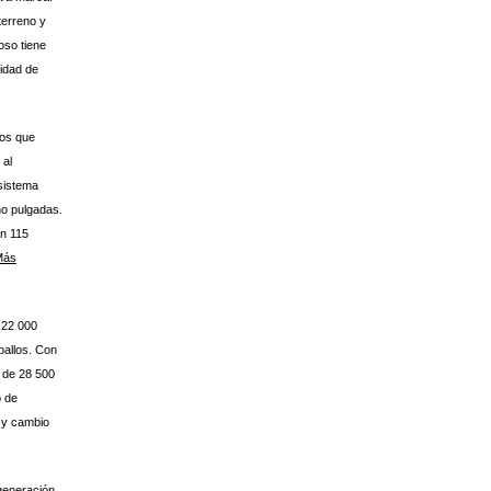
terreno y
oso tiene
lidad de
os que
 al
 sistema
ho pulgadas.
on 115
Más
 22 000
ballos. Con
e de 28 500
o de
 y cambio
generación