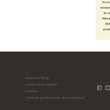
En el 
mostram
de ve
Volksw
SEA
prueb
Otros
Nuestros Blogs
Encuéntrenos
Condiciones legales
Cookies
Cambiar preferencias de privacidad